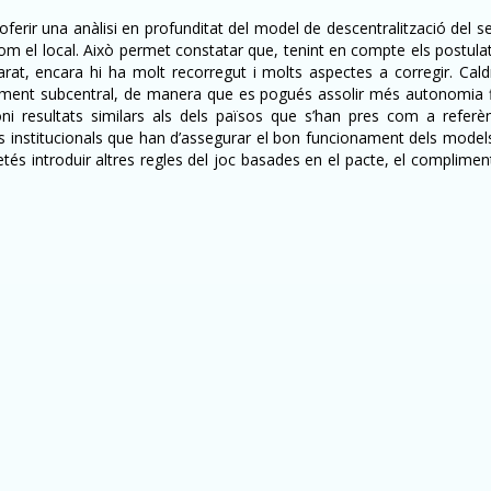
d’oferir una anàlisi en profunditat del model de descentralització del s
m el local. Això permet constatar que, tenint en compte els postulats 
rat, encara hi ha molt recorregut i molts aspectes a corregir. Caldr
ament subcentral, de manera que es pogués assolir més autonomia f
ioni resultats similars als dels països que s’han pres com a refer
es institucionals que han d’assegurar el bon funcionament dels models,
tés introduir altres regles del joc basades en el pacte, el complimen
nçament