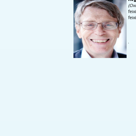
(Ox
fei
fei
.