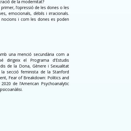
stració de la modernitat?
primer, l’opressió de les dones o les
s, emocionals, dèbils i irracionals.
es nocions i com les dones es poden
a, amb una menció secundària com a
é dirigeix el Programa d’Estudis
udis de la Dona, Gènere i Sexualitat
la secció feminista de la Stanford
cent, Fear of Breakdown: Politics and
2020 de l’American Psychoanalytic
psicoanàlisi.