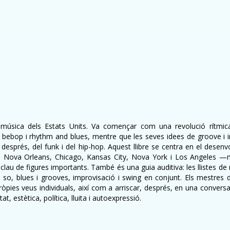
a música dels Estats Units. Va començar com una revolució rítmi
 bebop i rhythm and blues, mentre que les seves idees de groove i 
; i després, del funk i del hip-hop. Aquest llibre se centra en el des
s: Nova Orleans, Chicago, Kansas City, Nova York i Los Angeles —m
ls clau de figures importants. També és una guia auditiva: les llistes d
i so, blues i grooves, improvisació i swing en conjunt. Els mestres 
òpies veus individuals, així com a arriscar, després, en una convers
rtat, estètica, política, lluita i autoexpressió.