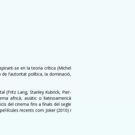
pirant-se en la teoria crítica (Michel
e l’autoritat política, la dominació,
al (Fritz Lang, Stanley Kubrick, Pier-
ma africà, asiàtic o llatinoamericà
s del cinema fins a finals del segle
 pel·lícules recents com Joker (2010) i