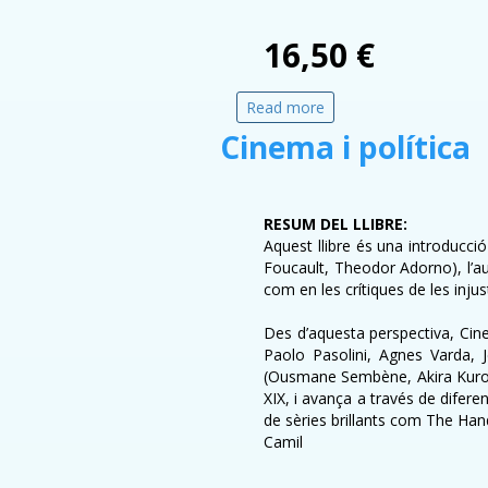
16,50 €
Read more
about Jazz
Cinema i política
RESUM DEL LLIBRE:
Aquest llibre és una introducció 
Foucault, Theodor Adorno), l’au
com en les crítiques de les inju
Des d’aquesta perspectiva, Cinem
Paolo Pasolini, Agnes Varda, 
(Ousmane Sembène, Akira Kurosaw
XIX, i avança a través de diferen
de sèries brillants com The Hand
Camil