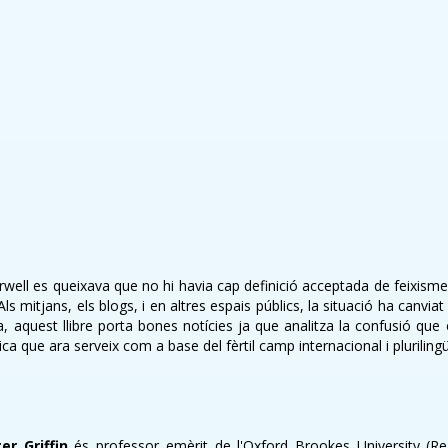
rwell es queixava que no hi havia cap definició acceptada de feixis
s mitjans, els blogs, i en altres espais públics, la situació ha canviat
la, aquest llibre porta bones notícies ja que analitza la confusió que
tica que ara serveix com a base del fèrtil camp internacional i pluril
er Griffin
és professor emèrit de l'Oxford Brookes University (R