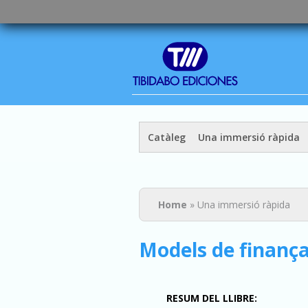
Catàleg
Una immersió ràpida
You are here
Home
» Una immersió ràpida
Models de finan
RESUM DEL LLIBRE: