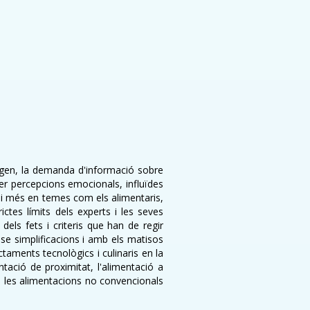
ngen, la demanda d'informació sobre
ó per percepcions emocionals, influïdes
a, i més en temes com els alimentaris,
ctes límits dels experts i les seves
 dels fets i criteris que han de regir
se simplificacions i amb els matisos
ctaments tecnològics i culinaris en la
tació de proximitat, l'alimentació a
s, les alimentacions no convencionals