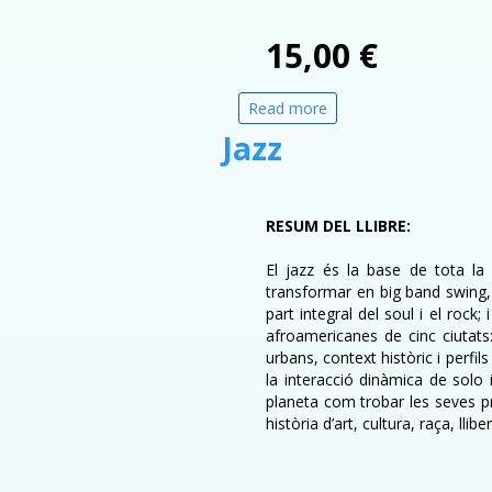
15,00 €
Read more
about Feminisme
Jazz
RESUM DEL LLIBRE:
El jazz és la base de tota l
transformar en big band swing,
part integral del soul i el rock
afroamericanes de cinc ciutat
urbans, context històric i perfi
la interacció dinàmica de solo 
planeta com trobar les seves pr
història d’art, cultura, raça, llibe