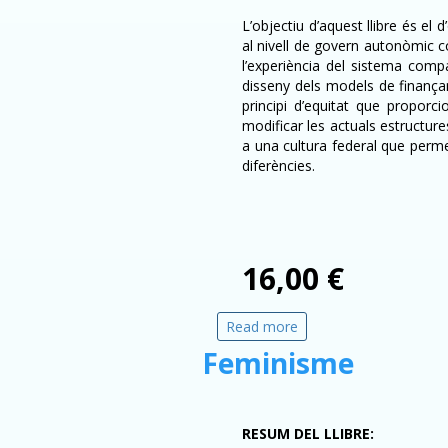
L’objectiu d’aquest llibre és el 
al nivell de govern autonòmic co
l’experiència del sistema compa
disseny dels models de finanç
principi d’equitat que proporc
modificar les actuals estructur
a una cultura federal que perme
diferències.
16,00 €
Read more
about Models de fina
Feminisme
RESUM DEL LLIBRE: