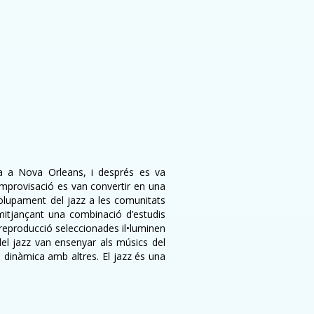
ca a Nova Orleans, i després es va
improvisació es van convertir en una
envolupament del jazz a les comunitats
itjançant una combinació d’estudis
e reproducció seleccionades il•luminen
del jazz van ensenyar als músics del
a dinàmica amb altres. El jazz és una