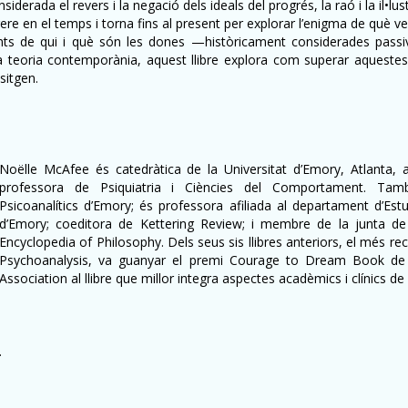
iderada el revers i la negació dels ideals del progrés, la raó i la il•lu
e en el temps i torna fins al present per explorar l’enigma de què ve 
ants de qui i què són les dones —històricament considerades passive
 la teoria contemporània, aquest llibre explora com superar aquest
sitgen.
Noëlle McAfee és catedràtica de la Universitat d’Emory, Atlant
professora de Psiquiatria i Ciències del Comportament. Tamb
Psicoanalítics d’Emory; és professora afiliada al departament d’Est
d’Emory; coeditora de Kettering Review; i membre de la junta de 
Encyclopedia of Philosophy. Dels seus sis llibres anteriors, el més re
Psychoanalysis, va guanyar el premi Courage to Dream Book de 
Association al llibre que millor integra aspectes acadèmics i clínics de 
.