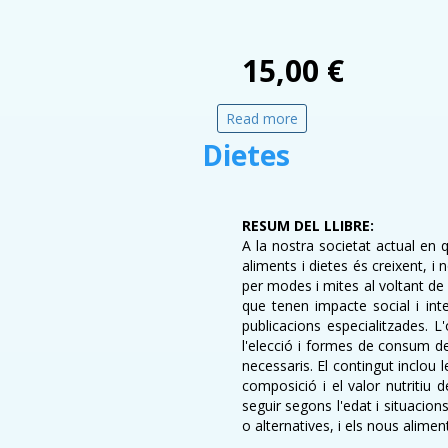
15,00 €
Read more
about Cinema i política
Dietes
RESUM DEL LLIBRE:
A la nostra societat actual en
aliments i dietes és creixent, i 
per modes i mites al voltant de 
que tenen impacte social i inte
publicacions especialitzades. L'
l'elecció i formes de consum d
necessaris. El contingut inclou l
composició i el valor nutritiu 
seguir segons l'edat i situacio
o alternatives, i els nous alimen