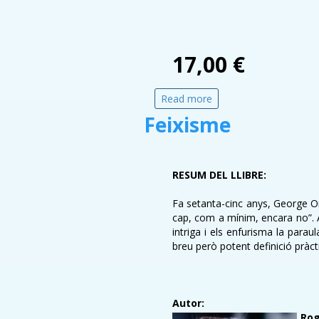
17,00 €
Read more
about Dietes
Feixisme
RESUM DEL LLIBRE:
Fa setanta-cinc anys, George O
cap, com a mínim, encara no”. Al
intriga i els enfurisma la parau
breu però potent definició pràc
Autor:
Rog