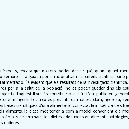
 què molts, encara que no tots, poden decidir què, quan i quant me
no sempre està guiada per la racionalitat i els criteris científics, sin
l'alimentació. És evident que els resultats de la investigació científic
rès per a la salut de la població, no es poden quedar dins els estri
objectiu d'aquest llibre és contribuir a la difusió al públic en general
el que mengem. Tot això es presenta de manera clara, rigorosa, sen
es bases científiques d'una alimentació correcta, la influència dels tra
dels aliments, la dieta mediterrània com a model convenient d'alimen
ns o àmbits determinats, les dietes adequades en diferents patologie
ts o dietes.