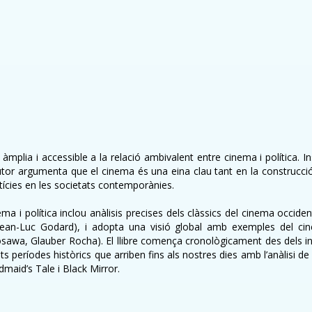
àmplia i accessible a la relació ambivalent entre cinema i política. Ins
tor argumenta que el cinema és una eina clau tant en la construcció d
stícies en les societats contemporànies.
a i política inclou anàlisis precises dels clàssics del cinema occident
Jean-Luc Godard), i adopta una visió global amb exemples del cine
a, Glauber Rocha). El llibre comença cronològicament des dels inici
ts períodes històrics que arriben fins als nostres dies amb l’anàlisi de
maid’s Tale i Black Mirror.