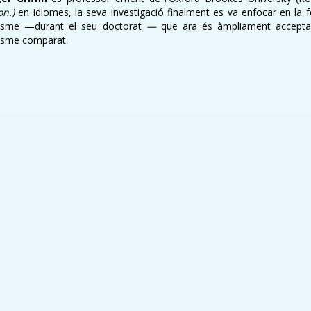
on.)
en idiomes, la seva investigació finalment es va enfocar en la f
xisme —durant el seu doctorat
—
que ara és àmpliament accepta
xisme comparat.