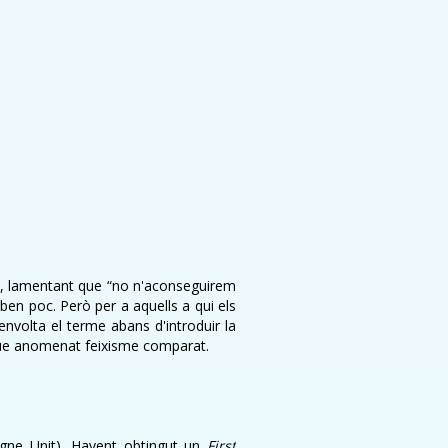
me, lamentant que “no n'aconseguirem
 ben poc. Però per a aquells a qui els
 envolta el terme abans d'introduir la
ingüe anomenat feixisme comparat.
egne Unit). Havent obtingut un
First