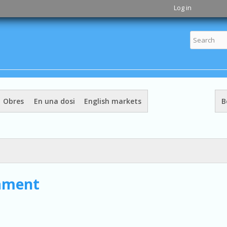
Skip to
Log in
main
content
Obres
En una dosi
English markets
B
çament