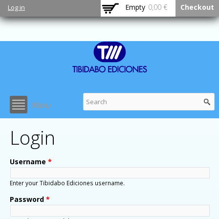
Skip to
Empty
0,00 €
Checkout
Log in
main
content
Menu
Login
Username
*
Enter your Tibidabo Ediciones username.
Password
*