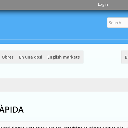
Skip to
Log in
main
content
Obres
En una dosi
English markets
B
ÀPIDA