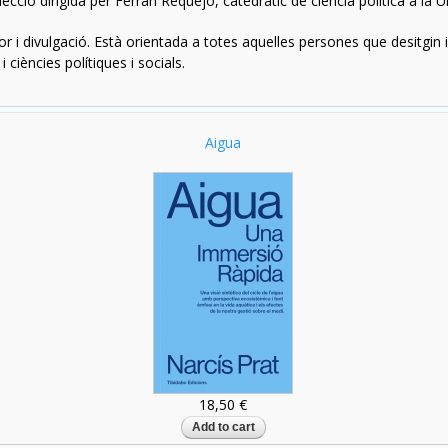
ecció dirigida per Ferran Requejo, catedràtic de ciència política a la
igor i divulgació. Està orientada a totes aquelles persones que desitgin
 i ciències polítiques i socials.
Aigua
18,50 €