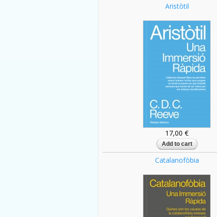
Aristòtil
17,00 €
Catalanofòbia