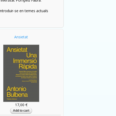
 Universitat Pompeu Fabra.
 introduir-se en temes actuals
Ansietat
17,00 €