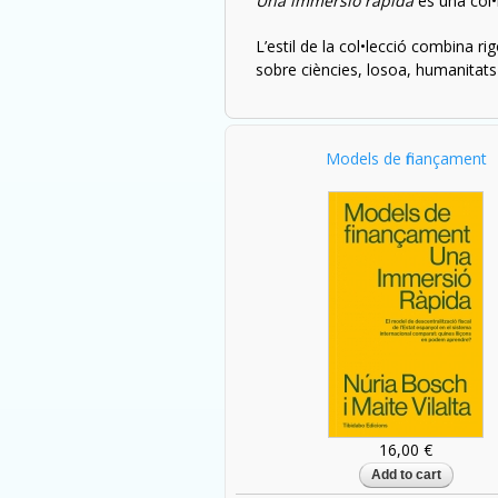
Una immersió ràpida
és una col•l
L’estil de la col•lecció combina r
sobre ciències, filosofia, humanitats
Models de finançament
16,00 €