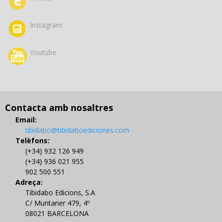
Instagram
Youtube
Contacta amb nosaltres
Email:
tibidabo@tibidaboediciones.com
Telèfons:
(+34) 932 126 949
(+34) 936 021 955
902 500 551
Adreça:
Tibidabo Edicions, S.A
C/ Muntaner 479, 4º
08021 BARCELONA