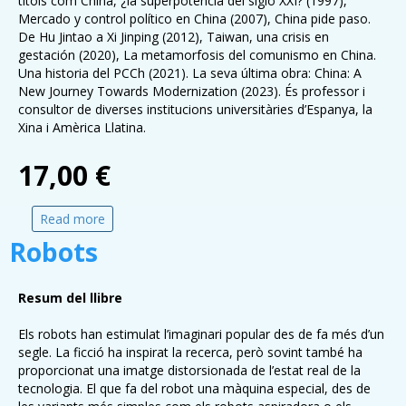
títols com China, ¿la superpotencia del siglo XXI? (1997),
Mercado y control político en China (2007), China pide paso.
De Hu Jintao a Xi Jinping (2012), Taiwan, una crisis en
gestación (2020), La metamorfosis del comunismo en China.
Una historia del PCCh (2021). La seva última obra: China: A
New Journey Towards Modernization (2023). És professor i
consultor de diverses institucions universitàries d’Espanya, la
Xina i Amèrica Llatina.
17,00 €
Read more
about La Xina moderna
Robots
Resum del llibre
Els robots han estimulat l’imaginari popular des de fa més d’un
segle. La ficció ha inspirat la recerca, però sovint també ha
proporcionat una imatge distorsionada de l’estat real de la
tecnologia. El que fa del robot una màquina especial, des de