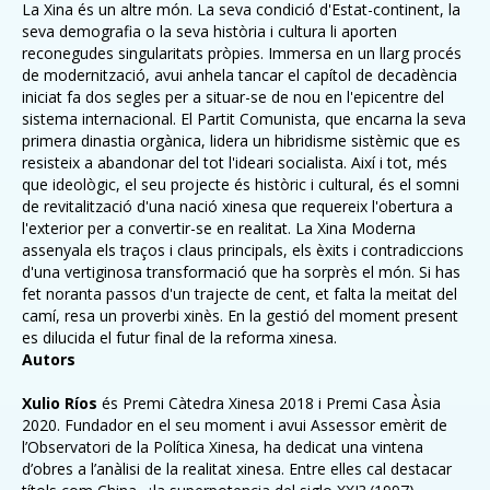
La Xina és un altre món. La seva condició d'Estat-continent, la
seva demografia o la seva història i cultura li aporten
reconegudes singularitats pròpies. Immersa en un llarg procés
de modernització, avui anhela tancar el capítol de decadència
iniciat fa dos segles per a situar-se de nou en l'epicentre del
sistema internacional. El Partit Comunista, que encarna la seva
primera dinastia orgànica, lidera un hibridisme sistèmic que es
resisteix a abandonar del tot l'ideari socialista. Així i tot, més
que ideològic, el seu projecte és històric i cultural, és el somni
de revitalització d'una nació xinesa que requereix l'obertura a
l'exterior per a convertir-se en realitat. La Xina Moderna
assenyala els traços i claus principals, els èxits i contradiccions
d'una vertiginosa transformació que ha sorprès el món. Si has
fet noranta passos d'un trajecte de cent, et falta la meitat del
camí, resa un proverbi xinès. En la gestió del moment present
es dilucida el futur final de la reforma xinesa.
Autors
Xulio Ríos
és Premi Càtedra Xinesa 2018 i Premi Casa Àsia
2020. Fundador en el seu moment i avui Assessor emèrit de
l’Observatori de la Política Xinesa, ha dedicat una vintena
d’obres a l’anàlisi de la realitat xinesa. Entre elles cal destacar