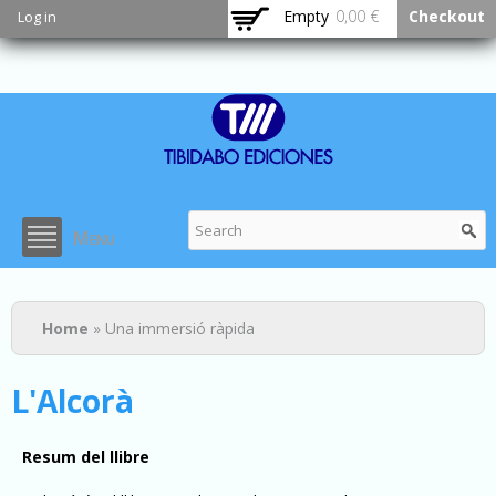
Skip to
Empty
0,00 €
Checkout
Log in
main
content
Menu
You are here
Home
» Una immersió ràpida
L'Alcorà
Resum del llibre