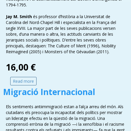
1794-1795.
Jay M. Smith
és professor d’història a la Universitat de
Carolina del Nord-Chapel Hill i especialista en la França del
segle XVIII. La major part de les seves publicacions versen
sobre, d’una manera o altra, les actituds canviants de les
jerarquies socials i polítiques. D’entre les seves obres
principals, destaquen: The Culture of Merit (1996), Nobility
Reimagined (2005) i Monsters of the Gévaudan (2011).
16,00 €
Read more
about La Revolució Francesa
Migració Internacional
Els sentiments antiimmigració estan a l’alça arreu del món. Als
ciutadans els preocupa la incapacitat dels polítics per mostrar
un lideratge efectiu en la qüestió de la migració. Una
comprensió errònia de la migració —i la xenofòbia i el racisme
resultants contra els refugiats i els immigrants— fa que la gent