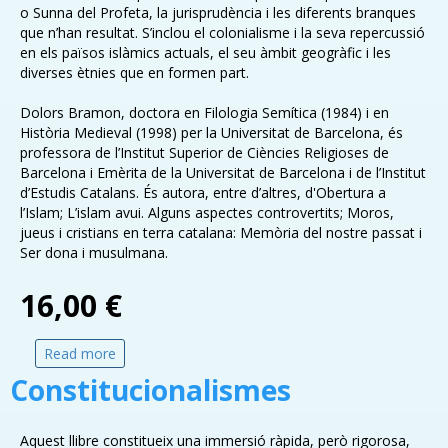
o Sunna del Profeta, la jurisprudència i les diferents branques
que n’han resultat. S’inclou el colonialisme i la seva repercussió
en els països islàmics actuals, el seu àmbit geogràfic i les
diverses ètnies que en formen part.
Dolors Bramon, doctora en Filologia Semítica (1984) i en
Història Medieval (1998) per la Universitat de Barcelona, és
professora de l’Institut Superior de Ciències Religioses de
Barcelona i Emèrita de la Universitat de Barcelona i de l’Institut
d’Estudis Catalans. És autora, entre d’altres, d'Obertura a
l’Islam; L’islam avui. Alguns aspectes controvertits; Moros,
jueus i cristians en terra catalana: Memòria del nostre passat i
Ser dona i musulmana.
16,00 €
Read more
about Islam
Constitucionalismes
Aquest llibre constitueix una immersió ràpida, però rigorosa,