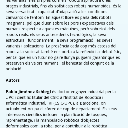
les variants més simples com els robots aspiradora o els
braços industrials, fins als sofisticats robots humanoides, és la
seva versatilitat i capacitat d’adaptació a les condicions
canviants de l’entorn. En aquest llibre es parla dels robots
imaginaris, pel que diuen sobre les pors i expectatives dels
humans respecte a aquestes màquines, però sobretot dels
robots reals: els seus antecedents tecnològics, la seva
estructura i funcionament, la seva programació, les seves
variants i aplicacions. La presència cada cop més estesa del
robot a la societat també ens porta a la reflexió i al debat ètic,
per tal que en un futur no gaire llunyà puguem garantir que es
preserven els valors humans i el benestar del conjunt de la
població.
Autors
Pablo Jiménez Schlegl
és doctor enginyer industrial per la
UPC i científic titular del CSIC a l’Institut de Robòtica i
Informàtica Industrial, IRI (CSIC-UPC), a Barcelona, on
actualment ocupa el càrrec de cap de departament. Els seus
interessos científics inclouen la planificació de tasques,
l’aprenentatge, i la manipulació robòtica d’objectes
deformables com la roba, per a contribuir a la robòtica