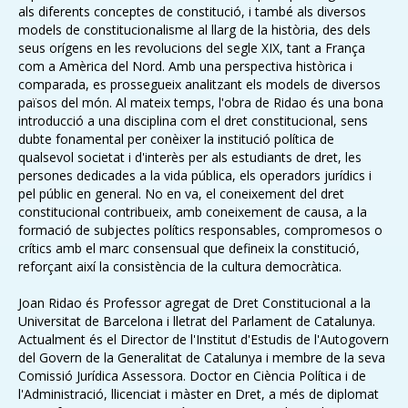
als diferents conceptes de constitució, i també als diversos
models de constitucionalisme al llarg de la història, des dels
seus orígens en les revolucions del segle XIX, tant a França
com a Amèrica del Nord. Amb una perspectiva històrica i
comparada, es prossegueix analitzant els models de diversos
països del món. Al mateix temps, l'obra de Ridao és una bona
introducció a una disciplina com el dret constitucional, sens
dubte fonamental per conèixer la institució política de
qualsevol societat i d'interès per als estudiants de dret, les
persones dedicades a la vida pública, els operadors jurídics i
pel públic en general. No en va, el coneixement del dret
constitucional contribueix, amb coneixement de causa, a la
formació de subjectes polítics responsables, compromesos o
crítics amb el marc consensual que defineix la constitució,
reforçant així la consistència de la cultura democràtica.
Joan Ridao és Professor agregat de Dret Constitucional a la
Universitat de Barcelona i lletrat del Parlament de Catalunya.
Actualment és el Director de l'Institut d'Estudis de l'Autogovern
del Govern de la Generalitat de Catalunya i membre de la seva
Comissió Jurídica Assessora. Doctor en Ciència Política i de
l'Administració, llicenciat i màster en Dret, a més de diplomat