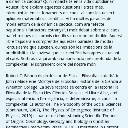
a dinàmica caòtica? Quin impacte té en la vida quotidiana?
Aquest llibre explora aquestes qüestions i altres més,
introduint-te en els fonaments del caos tal com l’estudien i
apliquen matemàtics i científics. Hi ha moltes paraules de
moda entorn de la dinàmica caòtica, com ara “efecte
papallona” i “atractors estranys”, i molt debat sobre si el caos
ha fet miques els somnis científics d’un món predictible. Aquest
llibre t’ajudarà a comprendre aquestes paraules de moda i
l’entusiasme que susciten, quines són les limitacions de la
predictibilitat i la saviesa que els científics han après estudiant
el caos. Sortiràs d’aquí amb una apreciació més profunda de la
complexitat i el sorprenent ordre del nostre món.
Robert C. Bishop és professor de Física i Filosofia i catedràtic
John i Madeleine McIntyre de Filosofia i Història de la Ciència al
Wheaton College. La seva recerca se centra en la Història i la
Filosofia de la Física i les Ciències Socials i el Lliure Albir, amb
especial atenció a l’emergència, el determinisme, el caos i la
complexitat. És autor de The Philosophy of the Social Sciences
(Continuum, 2007), The Physics of Emergence (Institute of
Physics, 2019) i coautor de Understanding Scientific Theories
of Origins: Cosmology, Geology and Biology in Christian
Perspective (InterVarsity Press, 2019) i Emergence in Context: