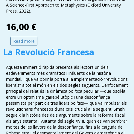
A Science-First Approach to Metaphysics (Oxford University
Press, 2022).
16,00 €
Read more
about Teoria del caos
La Revolució Francesa
Aquesta immersió ràpida presenta als lectors un dels
esdeveniments més dramàtics i influents de la història
mundial, i que va obrir la porta a la implementació “revolucions
liberals” a tot el món en els dos segles següents. L’enfocament
principal del relat és la dinàmica política peculiar —que oscil·la
entre un optimisme gairebé utòpic i una desconfiança
pessimista per part d’altres líders polítics— que va impulsar els
revolucionaris francesos d’una crisi crucial a la següent. Smith
segueix la història des dels arguments sobre la reforma fiscal
als anys setanta i vuitanta del segle XVIII, quan es van sembrar
moltes de les llavors de la desconfiança, fins a la caiguda de
Robespierre i el desmantellament del Govern d’emergència el