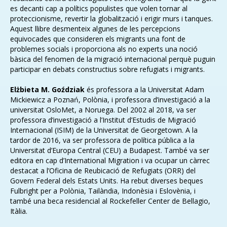
es decanti cap a polítics populistes que volen tornar al
proteccionisme, revertir la globalització i erigir murs i tanques.
Aquest llibre desmenteix algunes de les percepcions
equivocades que consideren els migrants una font de
problemes socials i proporciona als no experts una noció
bàsica del fenomen de la migració internacional perquè puguin
participar en debats constructius sobre refugiats i migrants.
Elżbieta M. Goździak
és professora a la Universitat Adam
Mickiewicz a Poznań, Polònia, i professora d’investigació a la
universitat OsloMet, a Noruega. Del 2002 al 2018, va ser
professora d’investigació a l’Institut d’Estudis de Migració
Internacional (ISIM) de la Universitat de Georgetown. A la
tardor de 2016, va ser professora de política pública a la
Universitat d’Europa Central (CEU) a Budapest. També va ser
editora en cap d’International Migration i va ocupar un càrrec
destacat a l’Oficina de Reubicació de Refugiats (ORR) del
Govern Federal dels Estats Units. Ha rebut diverses beques
Fulbright per a Polònia, Tailàndia, Indonèsia i Eslovènia, i
també una beca residencial al Rockefeller Center de Bellagio,
Itàlia.