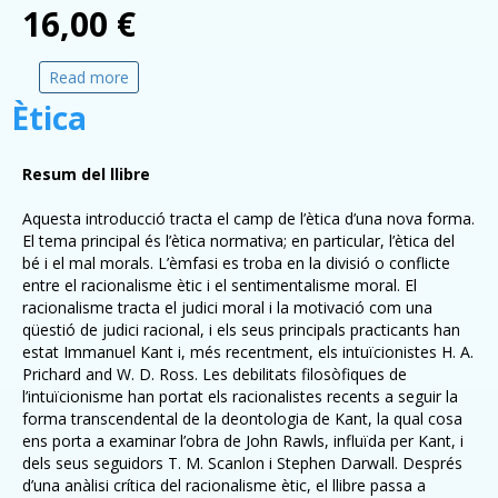
16,00 €
Read more
about Religions
Ètica
Resum del llibre
Aquesta introducció tracta el camp de l’ètica d’una nova forma.
El tema principal és l’ètica normativa; en particular, l’ètica del
bé i el mal morals. L’èmfasi es troba en la divisió o conflicte
entre el racionalisme ètic i el sentimentalisme moral. El
racionalisme tracta el judici moral i la motivació com una
qüestió de judici racional, i els seus principals practicants han
estat Immanuel Kant i, més recentment, els intuïcionistes H. A.
Prichard and W. D. Ross. Les debilitats filosòfiques de
l’intuïcionisme han portat els racionalistes recents a seguir la
forma transcendental de la deontologia de Kant, la qual cosa
ens porta a examinar l’obra de John Rawls, influïda per Kant, i
dels seus seguidors T. M. Scanlon i Stephen Darwall. Després
d’una anàlisi crítica del racionalisme ètic, el llibre passa a