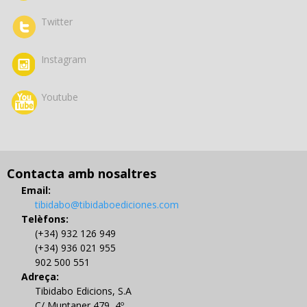
Twitter
Instagram
Youtube
Contacta amb nosaltres
Email:
tibidabo@tibidaboediciones.com
Telèfons:
(+34) 932 126 949
(+34) 936 021 955
902 500 551
Adreça:
Tibidabo Edicions, S.A
C/ Muntaner 479, 4º