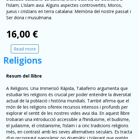
l’Islam; L’islam avui. Alguns aspectes controvertits; Moros,
jueus i cristians en terra catalana: Memòria del nostre passat i
Ser dona i musulmana.
16,00 €
Read more
about L'Alcorà
Religions
Resum del llibre
A Religions. Una Immersió Ràpida, Taliaferro argumenta que
estudiar les religions és crucial per poder entendre la diversitat
actual de la població i història mundials. També afirma que el
món de les religions ofereix recursos intensos i profunds per
explorar el sentit de les nostres vides avui dia. En aquest llibre
trobaran una introducció accessible a l’hinduisme, el budisme,
el judaisme, el cristianisme, l’islam i a cinc tradicions religions
més, en contrast amb les seves alternatives seculars. Es tracta
d’un recorregut panoràmic no dogmàtic i tolerant que pretén