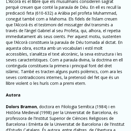
L’Alcorà és el llibre que els musulmans consideren sagrat
perquè creuen que conté la paraula de Déu. En ell es recull la
predicació feta (610-632) a Aràbia pel profeta Muhammad,
conegut també com a Mahoma. Els fidels de l’islam creuen
que l’Alcorà és el testimoni del missatger diví transmès a
través de l’àngel Gabriel al seu Profeta, qui, alhora, el repetia
immediatament als seus oients. Per aquest motiu, sustenten
que l’Alcorà constitueix la paraula de Déu tornada al dictat. En
aquesta obra, escrita amb un vocabulari i estil molt
accessibles, s’analitza el text alcorànic, la seva estructura i les
seves característiques. Com a paraula divina, la doctrina en ell
continguda constitueix la primera i principal font del dret
islàmic. També es tracten alguns punts polèmics, com ara les
seves contradiccions internes, la pretensió del fet que és un
llibre violent o les hurís com a premi etern.
Autora
Dolors Bramon
, doctora en Filologia Semítica (1984) i en
Història Medieval (1998) per la Universitat de Barcelona, és
professora de l’Institut Superior de Ciències Religioses de
Barcelona i Emèrita de la Universitat de Barcelona i de l’Institut
d’Estudis Catalans. És autora, entre d’altres, de Obertura a