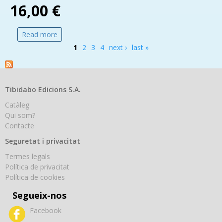
16,00 €
Read more
about Migració Internacional
1
2
3
4
next ›
last »
Pages
Tibidabo Edicions S.A.
Catàleg
Qui som?
Contacte
Seguretat i privacitat
Termes legals
Política de privacitat
Política de cookies
Segueix-nos
Facebook