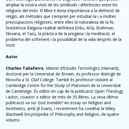
ampliar la nostra visió de les similituds i diferències entre les
religions del món. El llibre li dona importància a la definició de
religió, als mètodes que s’empren per estudiar-la i a moltes
preocupacions religioses, entre elles la naturalesa de la fe,
l’existència d’alguna realitat definitiva (Déu, Al·là, Brahman,
Nirvana, el Tao), la pràctica de la pregària i la meditació, el
problema del sofriment i la possibilitat de la vida després de la
mort.
Autor
Charles Taliaferro
, Màster d’Estudis Tecnològics (Harvard),
doctorat per la Universitat de Brown, és professor distingit de
filosofia a St. Olaf College. També és professor visitant al
Cambridge Centre for the Study of Platonism de la Universitat
de Cambridge. És editor en cap de la publicació Open Theology
i autor, coautor o editor de més de 35 llibres. La seva última
publicació va ser God Invisible? An essay on Religion and
Aesthetics, amb Jil Evans, i recentment ha coeditat la Wiley
Blackwell Encyclopedia of Philosophy and Religion, de quatre
volums.