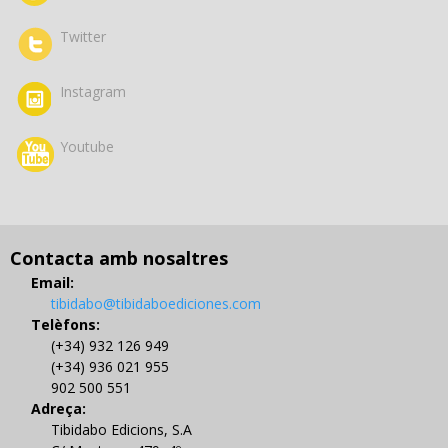
Twitter
Instagram
Youtube
Contacta amb nosaltres
Email:
tibidabo@tibidaboediciones.com
Telèfons:
(+34) 932 126 949
(+34) 936 021 955
902 500 551
Adreça:
Tibidabo Edicions, S.A